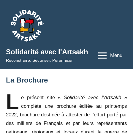
Aller
au
contenu
Solidarité avec l'Artsakh
Menu
Reconstruire, Sécuriser, Pérenniser
La Brochure
L
e présent site «
Solidarité avec l’Artsakh »
complète une brochure éditée au printemps
2022, brochure destinée à attester de l’effort porté par
des milliers de Français et par leurs représentants
nationaux, régionaux et locaux durant la guerre de